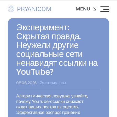
Skip
PRYANICOM
MENU
to
content
Стратегия и маркетинг
Эксперимент:
Скрытая правда.
Аналитика и исследования
Неужели другие
социальные сети
Инструменты
ненавидят ссылки на
YouTube?
Отрасли
08.06.2026
·
Эксперименты
Русский
Алгоритмическая ловушка: узнайте,
почему YouTube-ссылки снижают
охват ваших постов в соцсетях.
Эффективное распространение