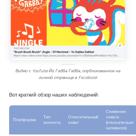
Видео с YouTube Йо Габба Габба, опубликованное на
личной странице в Facebook
Вот краткий обзор наших наблюдений:
Снижение
Тип
Относительный
охвата
Платформа
контента
охват
(относительно
нативного)